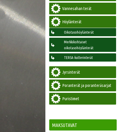
Vannesahan terät
Höylänterät
Oikotasohöylänterät
Merkkikohtaiset
oikotasohöylänterät
TERSA-kutterinterät
Jyrsinterät
Poranterät ja poranteräsarjat
Puristimet
MAKSUTAVAT