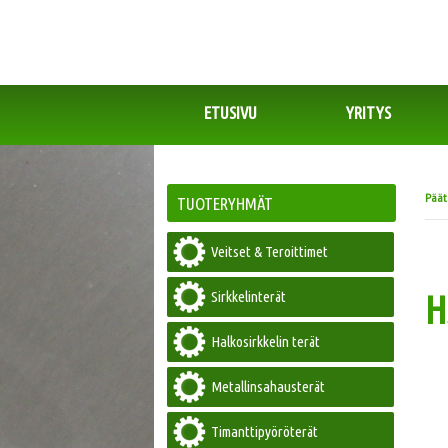
ETUSIVU
YRITYS
Pää
TUOTERYHMÄT
Veitset & Teroittimet
Sirkkelinterät
H
Halkosirkkelin terät
Metallinsahausterät
Timanttipyöröterät