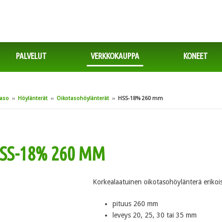
PALVELUT
VERKKOKAUPPA
KONEET
taso
››
Höylänterät
››
Oikotasohöylänterät
››
HSS-18% 260 mm
SS-18% 260 MM
Korkealaatuinen oikotasohöylänterä erikoi
pituus 260 mm
leveys 20, 25, 30 tai 35 mm