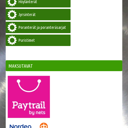
Höylänterät
Jyrsinterät
Poranterät ja poranteräsarjat
Puristimet
MAKSUTAVAT