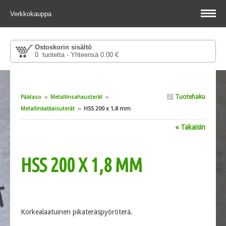
Verkkokauppa
Ostoskorin sisältö
0 tuotetta - Yhteensä 0.00 €
Tuotehaku
Päätaso
››
Metallinsahausterät
››
Metallinkatkaisuterät
››
HSS 200 x 1,8 mm
« Takaisin
HSS 200 X 1,8 MM
Korkealaatuinen pikateräspyöröterä.