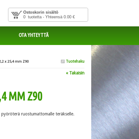
Ostoskorin sisältö
0 tuotetta - Yhteensä 0.00 €
OTA YHTEYTTÄ
Tuotehaku
 2,2 x 25,4 mm Z90
« Takaisin
5,4 MM Z90
t pyöröterä ruostumattomalle teräkselle.