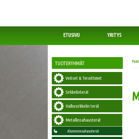
ETUSIVU
YRITYS
Pää
TUOTERYHMÄT
Veitset & Teroittimet
Sirkkelinterät
M
Halkosirkkelin terät
Metallinsahausterät
Alumiininsahausterät