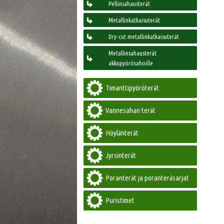
Pellinsahausterät
Metallinkatkaisuterät
Dry-cut metallinkatkaisuterät
Metallinsahausterät
akkupyörösahoille
Timanttipyöröterät
Vannesahan terät
Höylänterät
Jyrsinterät
Poranterät ja poranteräsarjat
Puristimet