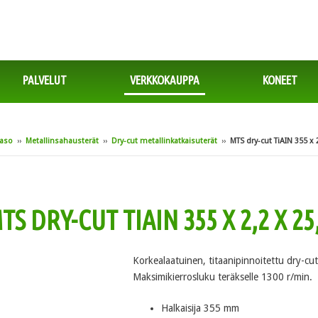
PALVELUT
VERKKOKAUPPA
KONEET
taso
››
Metallinsahausterät
››
Dry-cut metallinkatkaisuterät
››
MTS dry-cut TiAIN 355 x
TS DRY-CUT TIAIN 355 X 2,2 X 2
Korkealaatuinen, titaanipinnoitettu dry-cu
Maksimikierrosluku teräkselle 1300 r/min.
Halkaisija 355 mm