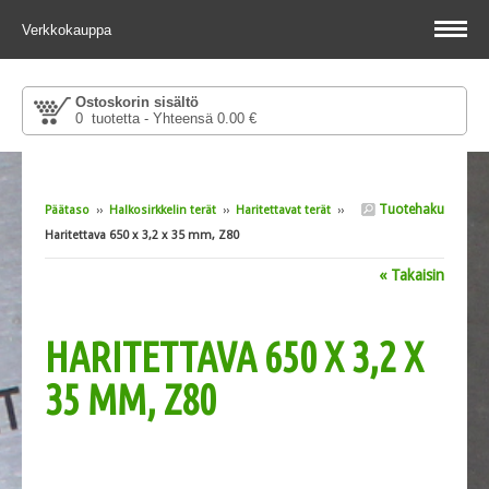
Verkkokauppa
Ostoskorin sisältö
0 tuotetta - Yhteensä 0.00 €
Tuotehaku
Päätaso
››
Halkosirkkelin terät
››
Haritettavat terät
››
Haritettava 650 x 3,2 x 35 mm, Z80
« Takaisin
HARITETTAVA 650 X 3,2 X
35 MM, Z80