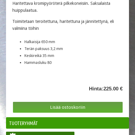
Haritettava kromipyöröterä pilkekoneisiin. Saksalaista
huippulaatua.
Toimitetaan teroitettuna, haritettuna ja jännitettynä, eli
valmiina töihin
Halkaisija 650 mm
Terän paksuus 3,2 mm
Keskireikä 35 mm
Hammasluku 80
Hinta:
225.00 €
TUOTERYHMÄT