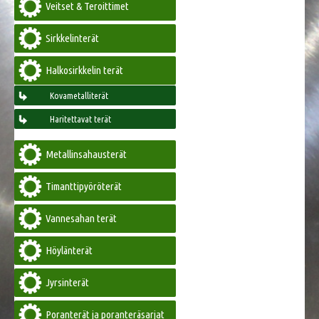
Veitset & Teroittimet
Sirkkelinterät
Halkosirkkelin terät
Kovametalliterät
Haritettavat terät
Metallinsahausterät
Timanttipyöröterät
Vannesahan terät
Höylänterät
Jyrsinterät
Poranterät ja poranteräsarjat