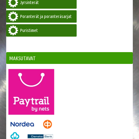
Jyrsinterät
Poranterät ja poranteräsarjat
Puristimet
MAKSUTAVAT