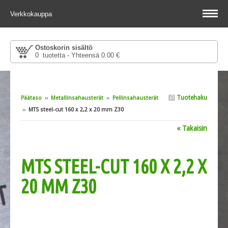
Verkkokauppa
Ostoskorin sisältö
0 tuotetta - Yhteensä 0.00 €
Tuotehaku
Päätaso
››
Metallinsahausterät
››
Pellinsahausterät
››
MTS steel-cut 160 x 2,2 x 20 mm Z30
« Takaisin
MTS STEEL-CUT 160 X 2,2 X
20 MM Z30