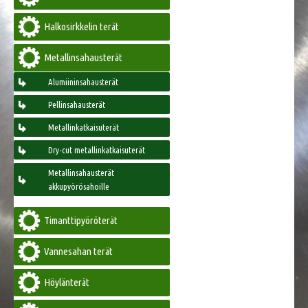
Halkosirkkelin terät
Metallinsahausterät
Alumiininsahausterät
Pellinsahausterät
Metallinkatkaisuterät
Dry-cut metallinkatkaisuterät
Metallinsahausterät
akkupyörösahoille
Timanttipyöröterät
Vannesahan terät
Höylänterät